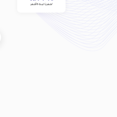
شهريًا لمدة 6 أشهر/
البيانات
من الإنترنت المحلي بسرعة 5G*
40 جيجابايت
المكالمات والرسائل
القصيرة
مكالمات محلية
غير محدودة
رسالة نصية محلية
غير محدودة
حتى 300
دقيقة دولية
والمزيد أيضًا...