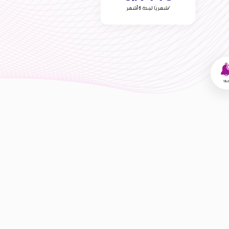
شهريًا لمدة 6 أشهر/
البيانات
من الإنترنت المحلي بسرعة 5G*
15 جيجابايت
المكالمات والرسائل
القصيرة
مكالمات محلية
500
رسالة نصية محلية
500
حتى 300
دقيقة دولية
والمزيد أيضًا...