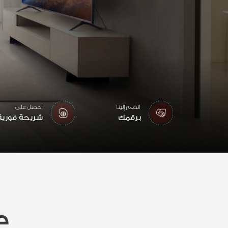
انضم إلينا
احصل على
برقمك
شريحة فورية
License number : LOY-00096377
ح