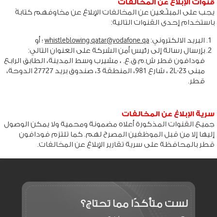
قنوات الإبلاغ عن المخالفات
يجب على المبلِّـغين عن المخالفات الإبلاغ عن مخاوفهم كتابةً
باستخدام إحدى القنوات التالية:
البريد الالكتروني:
whistleblowing.qatar@vodafone.qa
؛ أو
بإرسال رسالة إلى رئيس أمن الشركة على العنوان التالي:
فودافون قطر ش.م.ق.ع. ، مشيرب وسط المدينة، الطابق الرابع
مبنى 2L-23 ، شارع 981، المنطقة 3، صندوق بريد 27727 الدوحة،
قطر.
سرية الإبلاغ عن المخالفات
جميع القنوات المذكورة أعلاه مضمونة ومحمية ولا يمكن الوصول
إليها إلا من قبل الموظفين المصرح لهم. كما تلتزم فودافون
قطر بالمحافظة على سرية تقارير الإبلاغ عن المخالفات.
لست متأكدًا
مما تحتاج؟