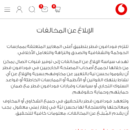
3
0
Mobile
User
Search
Shopping
Menu
Login
cart
الإبلاغ عن المخالفات
تلتزم فودافون قطر بتطبيق أعلى المعايير المتعلقة بممارسات
الحوكمة والشفافية والصدق والنزاهة والتعامل الأخلاقي.
تهدف سياسة الإبلاغ عن المخالفات إلى توفير قنوات اتصال يمكن
من خلالها لجميع أصحاب المصلحة الخارجيين في فودافون قطر
أن يقوموا بحسن نية بالتعبير عن مخاوفهم بسرية والإبلاغ عن أي
نشاط ينتهك القوانين أو الأنظمة أو الممارسات الخاطئة أو قواعد
السلوك التجاري أو سياسات وقرارات فودافون قطر مع ضمان
حمايتهم وحماية حقوقهم.
وتتعهد فودافون قطر بالتحقيق في جميع الشكاوى أو المخاوف
ومعالجتها والاستجابة لها بحسن نيّة في إطار زمني معقول. يجب
أن يقدم المُـبلِـغ عن المخالفات، معلومات كافية للتحقيق.