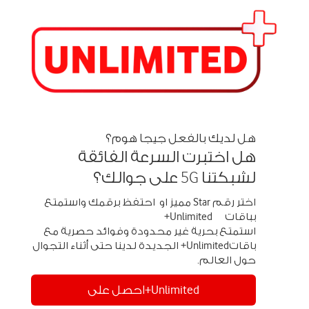
هل لديك بالفعل جيجا هوم؟
هل اختبرت السرعة الفائقة
لشبكتنا 5G على جوالك؟
اختر رقم Star مميز او احتفظ برقمك واستمتع
بباقات Unlimited+
استمتع بحرية غير محدودة وفوائد حصرية مع
باقاتUnlimited+ الجديدة لدينا حتى أثناء التجوال
حول العالم.
Unlimited+احصل على