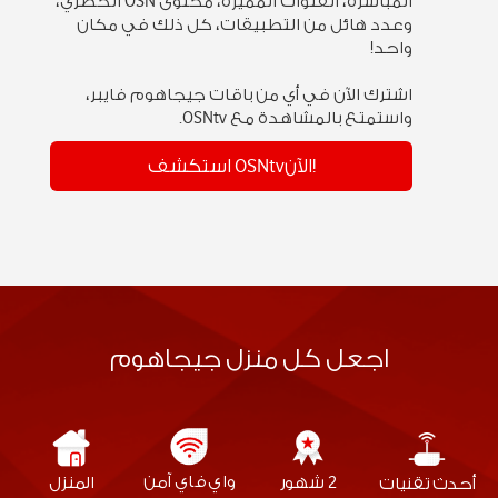
المباشرة، القنوات المميزة، محتوى OSN الحصري،
وعدد هائل من التطبيقات، كل ذلك في مكان
واحد!
اشترك الآن في أي من باقات جيجاهوم فايبر،
واستمتع بالمشاهدة مع OSNtv.
استكشف OSNtvالآن!
اجعل كل منزل جيجاهوم
واي فاي آمن
2 شهور
المنزل
أحدث تقنيات