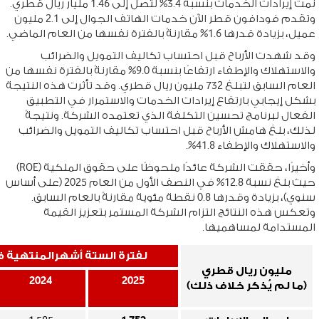
نمت إيرادات الخدمات بنسبة 3.4% لتصل إلى 1.46 مليار ريال قطري.
وتقدم فودافون قطر الآن خدمات الهاتف الجوال إلى 2.1 مليون
عميل، بزيادة قدرها 1.6% مقارنةً بالفترة نفسها من العام الماضي.
وقد شهدت الأرباح قبل احتساب تكاليف التمويل والضرائب
والاستهلاك والإطفاء ارتفاعًا بنسبة 9.0% مقارنةً بالفترة نفسها من
العام السابق لتبلغ 732 مليون ريال قطري. وقد تأثرت هذه النتيجة
بشكل إيجابي بارتفاع إيرادات الخدمات والاستمرار في التطبيق
الفعال لبرنامج تحسين التكلفة الذي تعتمده الشركة. ونتيجةً
لذلك، بلغ هامش الأرباح قبل احتساب تكاليف التمويل والضرائب
والاستهلاك والإطفاء 41.8%.
وأخيرًا، حققت الشركة عائدًا ملحوظًا على حقوق الملكية (ROE)
حيث بلغ نسبة 12.8% في النصف الأول من العام 2025 (على أساس
سنوي)، بزيادة وقدرها 0.8 نقطة مئوية مقارنةً بالعام السابق.
وتعكس هذه النتائج التزام الشركة المستمر بتعزيز القيمة
المستدامة لمساهميها.
لفترة الستة أشهرالمنتهية في 30 يو
مليون ريال قطري
2024
2025
(ما لم يُذكر خلاف ذلك)