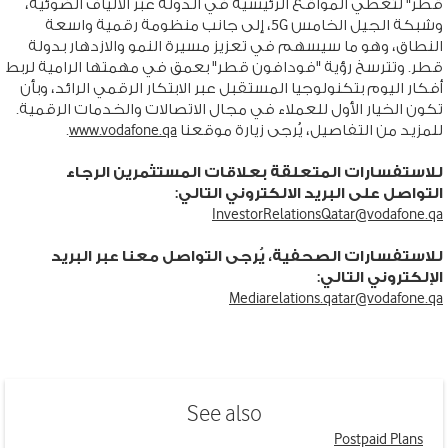
قطر" لتغطي المواقع الرئيسية في الدولة عبر الألياف الضوئية،
وشبكة الجيل الخامس 5G، إلى جانب منظومة رقمية واسعة
النطاق، وهو ما سيسهم في تعزيز مسيرة النمو والازدهار بدولة
قطر. وتترسخ رؤية "فودافون قطر" بعمق في مهمتها الرامية لربط
أفكار اليوم بتكنولوجيا المستقبل عبر الابتكار الرقمي الرائد، وبأن
تكون الخيار الأول للعملاء في مجال الاتصالات والخدمات الرقمية.
للمزيد من التفاصيل، يُرجى زيارة موقعنا
www.vodafone.qa
.
للاستفسارات المتعلقة بعلاقات المستثمرين الرجاء
التواصل على البريد الالكتروني التالي:
InvestorRelationsQatar@vodafone.qa
للاستفسارات الصحفية، يُرجى التواصل معنا عبر البريد
الإلكتروني التالي:
Mediarelations.qatar@vodafone.qa
See also
Postpaid Plans