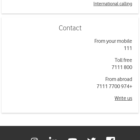
International calling
Contact
From your mobile
111
Toll free
800 7111
From abroad
+974 7700 7111
Write us
Footer
links
LinkedIn
LinkedIn
Youtube
Twiter
Facebook