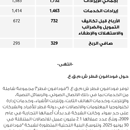
إجمالي الإيرادات
1,752
1,585
إيرادات الخدمات
1,463
1,414
الأرباح قبل تكاليف
732
672
التمويل والضرائب
والاستهلاك والإطفاء
صافي الربح
329
293
-انتهى-
حول فودافون قطر ش.م.ق.ع.
توفر فودافون قطر ش.م.ق.ع. ("فودافون قطر") مجموعة شاملة
من الخدمات بما في ذلك الاتصال الصوتي، والرسائل النصية،
والإنترنت، وخدمات الهاتف الثابت، وإنترنت الأشياء، وخدمات إدارة
تكنولوجيا المعلومات والاتصالات في دولة قطر للأفراد والشركات
على حدٍ سواء. وكانت الشركة قد بدأت أعمالها التجارية في عام
2009، وبلغ عدد عملائها 2.1 مليون عميل للاتصالات المتنقلة في
30 يونيو 2025. وتتوسع البنية التحتية المتطورة لشبكة "فودافون