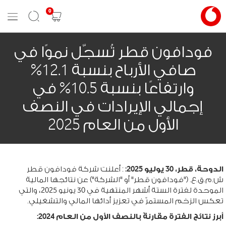
0
Mobile
Search
Shopping
Menu
cart
فودافون قطر تُسجّل نموًا في
صافي الأرباح بنسبة 12.1%
وارتفاعًا بنسبة 10.5% في
إجمالي الإيرادات في النصف
الأول من العام 2025
الدوحة، قطر، 30 يوليو 2025:
: أعلنت شركة فودافون قطر
ش.م.ق.ع. ("فودافون قطر" أو "الشركة") عن نتائجها المالية
الموحدة لفترة الستة أشهر المنتهية في 30 يونيو 2025، والتي
تعكس الزخم المستمرّ في تعزيز أدائها المالي والتشغيلي.
أبرز نتائج الفترة مقارنةً بالنصف الأول من العام 2024: