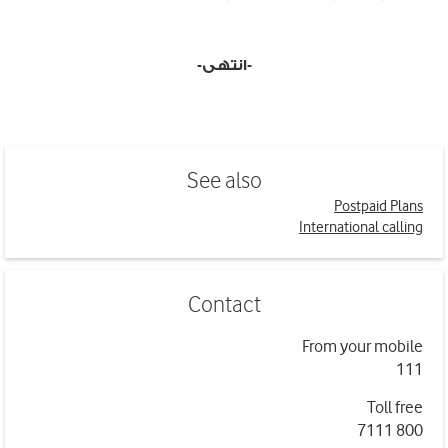
-انتهى-
See also
Postpaid Plans
International calling
Contact
From your mobile
111
Toll free
800 7111