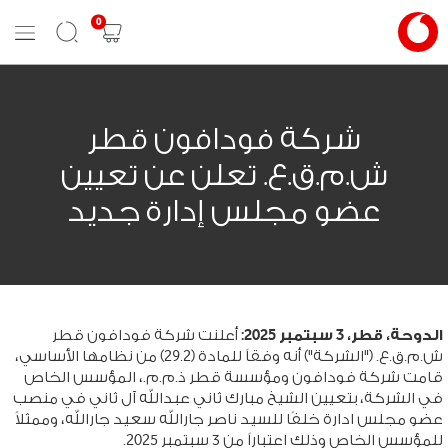
0
Mobile
Search
Shopping
Menu
cart
شركة فودافون قطر
ش.م.ق.ع. تعلن عن تعيين
عضو مجلس إدارة جديد
الدوحة، قطر، 3 سبتمبر 2025:
أعلنت شركة فودافون قطر
ش.م.ق.ع. ("الشركة") أنه وفقاً للمادة (29.2) من نظامها الأساسي،
قامت شركة فودافون ومؤسسة قطر ذ.م.م.، المؤسس الخاص
في الشركة، بتعيين الشيخ مبارك ثاني عبدالله آل ثاني في منصب
عضو مجلس ادارة خلفًا للسيد ناصر جارالله سعيد جارالله، وممثلاً
للمؤسس الخاص وذلك اعتباراً من 3 سبتمبر 2025.