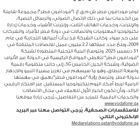
توفر فودافون قطر ش.م.ق.ع. ("فودافون قطر") مجموعة شاملة
من الخدمات بما في ذلك الاتصال الصوتي، والرسائل النصية،
والإنترنت، وخدمات الهاتف الثابت، وإنترنت الأشياء، وخدمات إدارة
تكنولوجيا المعلومات والاتصالات في دولة قطر للأفراد والشركات
على حدٍ سواء. وكانت الشركة قد بدأت أعمالها التجارية في عام
2009، وبلغ عدد عملائها 2.2 مليون عميل للاتصالات المتنقلة في
31 ديسمبر 2025. وتتوسع البنية التحتية المتطورة لشبكة
"فودافون قطر" لتغطي المواقع الرئيسية في الدولة عبر الألياف
الضوئية، وشبكة الجيل الخامس 5G، إلى جانب منظومة رقمية
واسعة النطاق، وهو ما سيسهم في تعزيز مسيرة النمو والازدهار
بدولة قطر. وتترسخ رؤية "فودافون قطر" بعمق في مهمتها
الرامية لربط أفكار اليوم بتكنولوجيا المستقبل عبر الابتكار الرقمي
الرائد، وبأن تكون الخيار الأول للعملاء في مجال الاتصالات
والخدمات الرقمية. للمزيد من التفاصيل، يُرجى زيارة موقعنا
.
www.vodafone.qa
للاستفسارات الصحفية، يُرجى التواصل معنا عبر البريد
الإلكتروني التالي:
Mediarelations.qatar@vodafone.qa