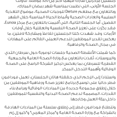
جلستين مركّزتين شارك فيهما أكثر من 320 موظفًا. تناولت
الجلسة الأولى، التي نظمت بمناسبة شهر رمضان المبارك،
وبالتعاون مع مطعم Dieture للوجبات الصحية، موضوع التغذية
السليمة والعادات الصحية وأنماط الحياة المناسبة خلال الشهر
الفضيل. أما الجلسة الثانية، التي أُقيمت بالتعاون مع مركز Eunoia،
فقد ركّزت على تعزيز الصحة النفسية والعقلية خلال أوقات
الأزمات. وقد شهدت كلتا الجلستين تفاعلاً ومشاركة لافتين، ما
يعكس تقدير الموظفين للدعم العملي القائم على المهارات
في مجال الصحة والرفاهية.
كما شملت الأنشطة الصحية جلسات توعوية حول سرطان الثدي
والبروستات، نُفذت بالتعاون مع وزارة الصحة العامة والجمعية
القطرية للسرطان، بما يعكس تركيز الشركة الراسخ على الصحة
الوقائية وأهمية التدخل المبكر.
واستنادًا إلى الزخم الذي حققته هاتان الجلستان، تعمل فودافون
قطر حاليًا على توسيع برنامج تعزيز صحة ورفاهية الموظفين من
خلال إطلاق مجموعة جديدة من المبادرات الوقائية وبرامج بناء
القدرات، المصممة لدعم الصحة البدنية والنفسية للموظفين
داخل بيئة العمل وخارجها.
وتتطلع فودافون قطر إلى إطلاق سلسلة من المبادرات الهادفة
بالشراكة مع وزارة الصحة العامة و"مركز المغربي" و"كيو إل إم