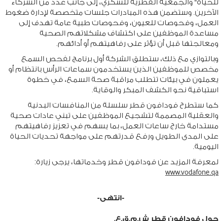
للحياة" والجمعية القطرية للسكري، إلى جانب عدد من الشركاء
الآخرين. وستضمن هذه المبادرات جلسات متخصصة لإدارة ضغوط
العمل، وفحوصات للعيون، وفحوصات طبية عامة تهدف إلى
مساعدة الموظفين على اكتشاف مشكلاتهم الصحية
ومعالجتها قبل أن تؤثر على رفاهيتهم أو أدائهم.
وبالتوازي مع ذلك، ستطلق الشركة أول برنامج لفحص السمع
مخصص للموظفين الذين يستخدمون سماعات الرأس بانتظام أو
يعملون في بيئات تتطلب مراقبة صحة السمع، في خطوة
استباقية نحو الكشف المبكر والوقاية.
كما ستطرح فودافون قطر سلسلة من المنافسات البدنية
والعقلية المصممة لتشجيع الموظفين على تبني عادات صحية
مستدامة خارج ساعات العمل، بما يسهم في تعزيز رفاهيتهم
على المدى الطويل ورفع قدرتهم على مواجهة تحديات الحياة
اليومية.
لمعرفة المزيد عن فودافون قطر وخدماتها، يرجى زيارة:
www.vodafone.qa
-انتهى-
حول فودافون قطر ش.م.ق.ع.