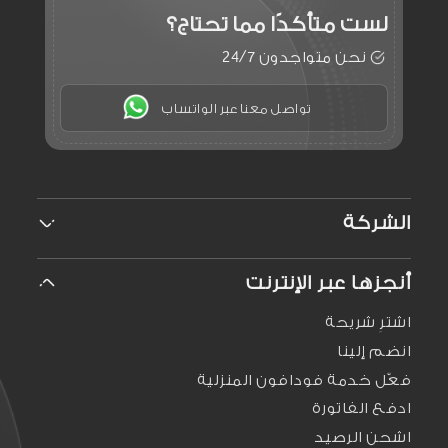
لست متأكدًا
مما تحتاج؟
نحن متواجدون 24/7
تواصل معنا عبر الواتساب
الشركة
من نحن
أنجزها عبر الإنترنت
الوظائف
علاقات المستثمرين
اشترِ شريحة
الاستدامة
انضم إلينا
الإعلام
فعّل خدمة فودافون المنزلية
ادفع الفاتورة
اشحن الرصيد