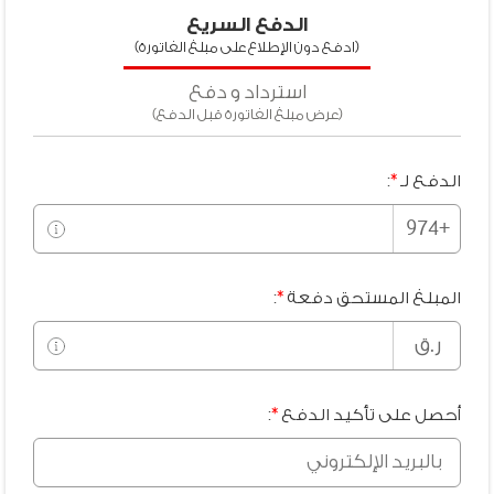
الدفع السريع
(ادفع دون الإطلاع على مبلغ الفاتورة)
استرداد و دفع
(عرض مبلغ الفاتورة قبل الدفع)
دفع
الفواتير
الدفع لـ
*
:
عبر
+974
الإنترنت
-
استرجع
نموذج
المبلغ المستحق دفعة
*
:
الفاتورة
ر.ق
الخاص
بك
أحصل على تأكيد الدفع
*
: