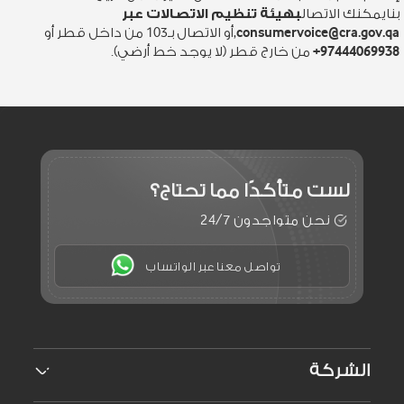
بنايمكنك الاتصال
بهيئة تنظيم الاتصالات عبر
consumervoice@cra.gov.qa
,أو الاتصال بـ103 من داخل قطر أو
97444069938+
من خارج قطر (لا يوجد خط أرضي).
لست متأكدًا
مما تحتاج؟
نحن متواجدون 24/7
تواصل معنا عبر الواتساب
الشركة