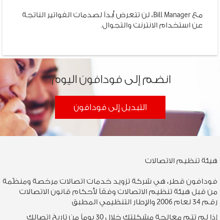
مع Bill Manager، لن تتعرض أبداً لصدمات الفواتير الناتجة
عن استخدام الانترنت والتجوال.
انضم إلى فودافون اليوم!
التبديل إلى فودافون
هيئة تنظيم الاتصالات
فودافون قطر، هي شركة تزويد خدمات اتصالات مرخصة ومنظّمة
من قبل هيئة تنظيم الاتصالات وفقاً لأحكام قانون الاتصالات
رقم 34 لعام 2006 والإطار التنظيمي المطبق
إذا لم تتم معالجة مشكلتك خلال 30 يوماً من تاريخ اتصالك