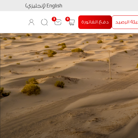
English (إنجليزي)
3
0
بئة الرصيد
دفع الفاتورة
User
Search
Shopping
Login
cart