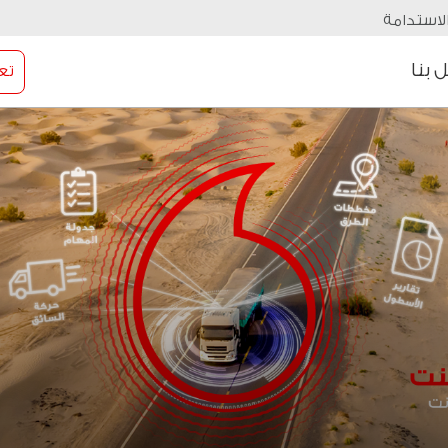
لاستدامة
 بنا
تع